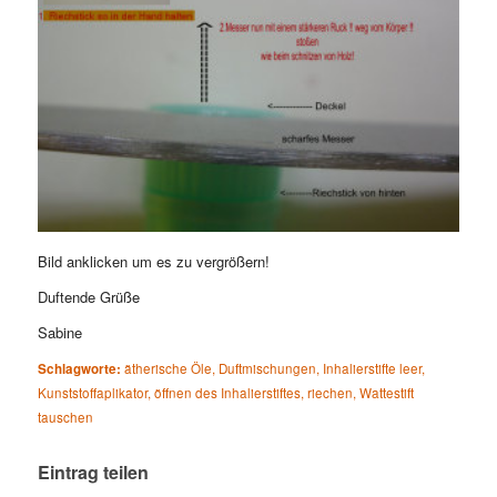
Bild anklicken um es zu vergrößern!
Duftende Grüße
Sabine
Schlagworte:
ätherische Öle
,
Duftmischungen
,
Inhalierstifte leer
,
Kunststoffaplikator
,
öffnen des Inhalierstiftes
,
riechen
,
Wattestift
tauschen
Eintrag teilen