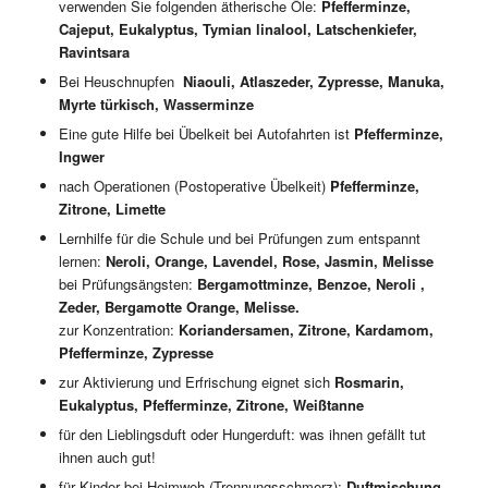
verwenden Sie folgenden ätherische Öle:
Pfefferminze,
Cajeput, Eukalyptus, Tymian linalool, Latschenkiefer,
Ravintsara
Bei Heuschnupfen
Niaouli, Atlaszeder, Zypresse, Manuka,
Myrte türkisch, Wasserminze
Eine gute Hilfe bei Übelkeit bei Autofahrten ist
Pfefferminze,
Ingwer
nach Operationen (Postoperative Übelkeit)
Pfefferminze,
Zitrone, Limette
Lernhilfe für die Schule und bei Prüfungen zum entspannt
lernen:
Neroli, Orange, Lavendel, Rose, Jasmin, Melisse
bei Prüfungsängsten:
Bergamottminze, Benzoe, Neroli ,
Zeder, Bergamotte Orange, Melisse.
zur Konzentration:
Koriandersamen, Zitrone, Kardamom,
Pfefferminze, Zypresse
zur Aktivierung und Erfrischung eignet sich
Rosmarin,
Eukalyptus, Pfefferminze, Zitrone, Weißtanne
für den Lieblingsduft oder Hungerduft: was ihnen gefällt tut
ihnen auch gut!
für Kinder bei Heimweh (Trennungsschmerz);
Duftmischung