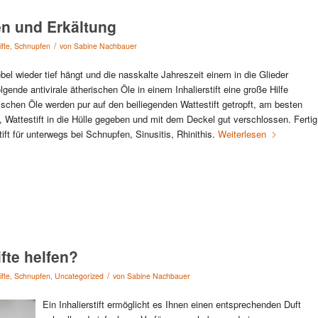
fen und Erkältung
/
ifte
,
Schnupfen
von
Sabine Nachbauer
bel wieder tief hängt und die nasskalte Jahreszeit einem in die Glieder
lgende antivirale ätherischen Öle in einem Inhalierstift eine große Hilfe
ischen Öle werden pur auf den beiliegenden Wattestift getropft, am besten
 Wattestift in die Hülle gegeben und mit dem Deckel gut verschlossen. Fertig
stift für unterwegs bei Schnupfen, Sinusitis, Rhinithis.
Weiterlesen
fte helfen?
/
ifte
,
Schnupfen
,
Uncategorized
von
Sabine Nachbauer
Ein Inhalierstift ermöglicht es Ihnen einen entsprechenden Duft