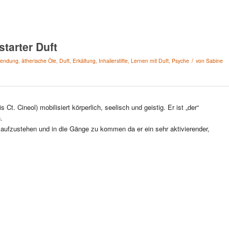
tarter Duft
/
endung
,
ätherische Öle
,
Duft
,
Erkältung
,
Inhalierstifte
,
Lernen mit Duft
,
Psyche
von
Sabine
 Ct. Cineol) mobilisiert körperlich, seelisch und geistig. Er ist „der“
.
el aufzustehen und in die Gänge zu kommen da er ein sehr aktivierender,