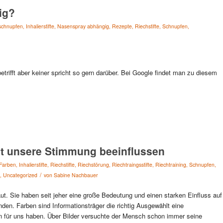
ig?
chnupfen
,
Inhalierstifte
,
Nasenspray abhängig
,
Rezepte
,
Riechstifte
,
Schnupfen
,
rifft aber keiner spricht so gern darüber. Bei Google findet man zu diesem
st unsere Stimmung beeinflussen
Farben
,
Inhalierstifte
,
Riechstifte
,
Riechstörung
,
Riechtraingsstifte
,
Riechtraining
,
Schnupfen
,
/
,
Uncategorized
von
Sabine Nachbauer
t. Sie haben seit jeher eine große Bedeutung und einen starken Einfluss auf
en. Farben sind Informationsträger die richtig Ausgewählt eine
n für uns haben. Über Bilder versuchte der Mensch schon immer seine