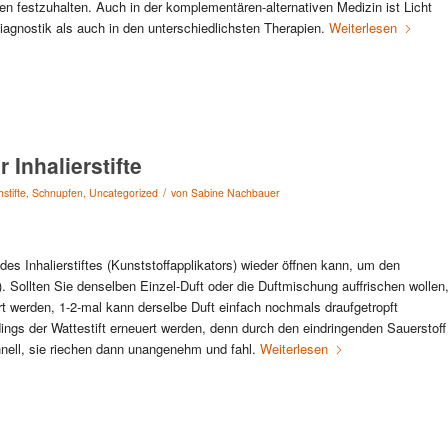
n festzuhalten. Auch in der komplementären-alternativen Medizin ist Licht
Diagnostik als auch in den unterschiedlichsten Therapien.
Weiterlesen
 Inhalierstifte
/
stifte
,
Schnupfen
,
Uncategorized
von
Sabine Nachbauer
es Inhalierstiftes (Kunststoffapplikators) wieder öffnen kann, um den
). Sollten Sie denselben Einzel-Duft oder die Duftmischung auffrischen wollen
rt werden, 1-2-mal kann derselbe Duft einfach nochmals draufgetropft
ings der Wattestift erneuert werden, denn durch den eindringenden Sauerstoff
nell, sie riechen dann unangenehm und fahl.
Weiterlesen