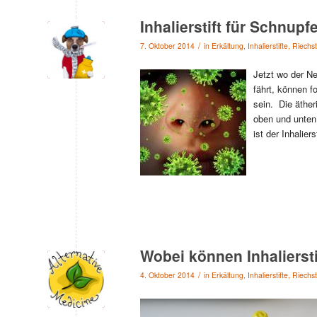
Inhalierstift für Schnup
/
7. Oktober 2014
in
Erkältung
,
Inhalierstifte
,
Riechst
Jetzt wo der Ne
fährt, können fo
sein. Die äther
oben und unten,
ist der Inhalier
Wobei können Inhaliersti
/
4. Oktober 2014
in
Erkältung
,
Inhalierstifte
,
Riechst