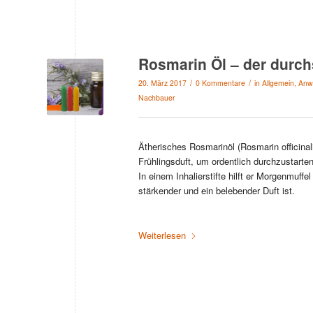
Rosmarin Öl – der durchs
/
/
20. März 2017
0 Kommentare
in
Allgemein
,
Anw
Nachbauer
Ätherisches Rosmarinöl (Rosmarin officinalis
Frühlingsduft, um ordentlich durchzustarten
In einem Inhalierstifte hilft er Morgenmuff
stärkender und ein belebender Duft ist.
Weiterlesen