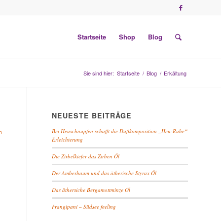
Startseite
Shop
Blog
Sie sind hier:
Startseite
/
Blog
/
Erkältung
NEUESTE BEITRÄGE
Bei Heuschnupfen schafft die Duftkomposition „Heu-Ruhe“
n
Erleichterung
Die Zirbelkiefer das Zirben Öl
Der Amberbaum und das ätherische Styrax Öl
Das äthersiche Bergamottminze Öl
Frangipani – Südsee feeling