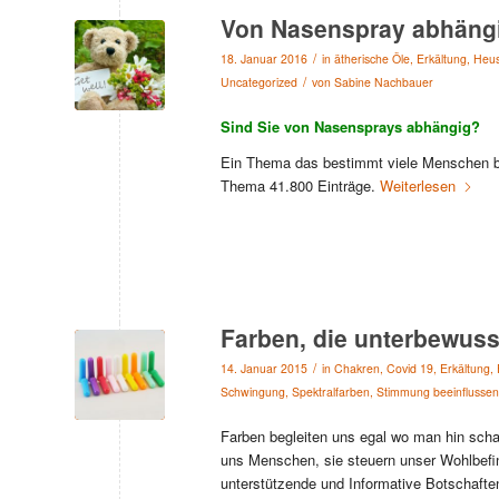
Von Nasenspray abhäng
/
18. Januar 2016
in
ätherische Öle
,
Erkältung
,
Heus
/
Uncategorized
von
Sabine Nachbauer
Sind Sie von Nasensprays abhängig?
Ein Thema das bestimmt viele Menschen bet
Thema 41.800 Einträge.
Weiterlesen
Farben, die unterbewus
/
14. Januar 2015
in
Chakren
,
Covid 19
,
Erkältung
,
Schwingung
,
Spektralfarben
,
Stimmung beeinflussen
Farben begleiten uns egal wo man hin schau
uns Menschen, sie steuern unser Wohlbefind
unterstützende und Informative Botschafte