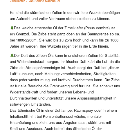
/
Zirbelkiefer
von
Sabine Nachbauer
Es sind die stürmischen Zeiten in den wir tiefe Wurzeln benötigen
um Aufrecht und voller Vertrauen stehen bleiben zu können.
Das weiche ätherische Öl der Zirbelkiefer (Pinus cembra) ist
ein Grenzöl. Die Zirbe steht ganz oben an der Baumgrenze so ca.
bei 1800-2200m. Sie wird bis zu 25m hoch und kann bis zu 1000
Jahre alt werden. Ihre Wurzeln ragen tief in die Erde hinein.
Der Duft des Zirben Öls kann in unsicheren Zeiten für Stabilität
und Widerstandskraft sorgen. Ihr frischer Duft klärt die Luft da die
Zirbe ein Atmosphärenreiniger ist. Auch sorgt der Duft bei „dicker
Luft“ zuhause, nach Meinungsverschiedenheiten, Streitigkeiten,
dass jeder wieder mutig und kraftvoll Durchatmen kann. Die Zirbe
ist für alle Bereiche die Grenzwertig sind für uns. Sie schenkt uns
Widerstandskraft und fördert unseren Lebens- und
Durchhaltewillen und unterstützt unsere Anpassungsfähigkeit in
schwierigen Umständen.
Das ätherische Öl in einer Duftlampe, Raumspray oder in einem
Inhalierstift hilft bei Konzentrationsschwäche, mentaler
Erschöpfung und zieht uns aus Ängsten raus, stärkt uns mit
Kraft und Ausdauer. Auch befreit das ätherische Öl der