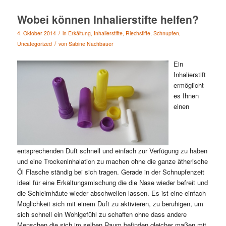
Wobei können Inhalierstifte helfen?
/
4. Oktober 2014
in
Erkältung
,
Inhalierstifte
,
Riechstifte
,
Schnupfen
,
/
Uncategorized
von
Sabine Nachbauer
Ein
Inhalierstift
ermöglicht
es Ihnen
einen
entsprechenden Duft schnell und einfach zur Verfügung zu haben
und eine Trockeninhalation zu machen ohne die ganze ätherische
Öl Flasche ständig bei sich tragen. Gerade in der Schnupfenzeit
ideal für eine Erkältungsmischung die die Nase wieder befreit und
die Schleimhäute wieder abschwellen lassen. Es ist eine einfach
Möglichkeit sich mit einem Duft zu aktivieren, zu beruhigen, um
sich schnell ein Wohlgefühl zu schaffen ohne dass andere
Menschen die sich im selben Raum befinden gleicher maßen mit