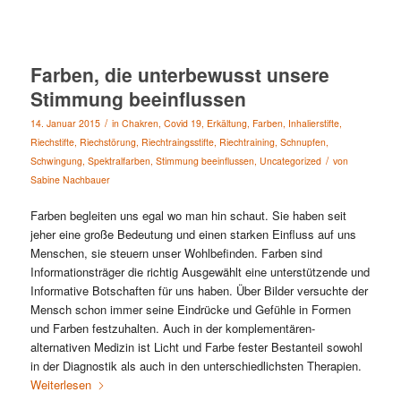
Farben, die unterbewusst unsere
Stimmung beeinflussen
/
14. Januar 2015
in
Chakren
,
Covid 19
,
Erkältung
,
Farben
,
Inhalierstifte
,
Riechstifte
,
Riechstörung
,
Riechtraingsstifte
,
Riechtraining
,
Schnupfen
,
/
Schwingung
,
Spektralfarben
,
Stimmung beeinflussen
,
Uncategorized
von
Sabine Nachbauer
Farben begleiten uns egal wo man hin schaut. Sie haben seit
jeher eine große Bedeutung und einen starken Einfluss auf uns
Menschen, sie steuern unser Wohlbefinden. Farben sind
Informationsträger die richtig Ausgewählt eine unterstützende und
Informative Botschaften für uns haben. Über Bilder versuchte der
Mensch schon immer seine Eindrücke und Gefühle in Formen
und Farben festzuhalten. Auch in der komplementären-
alternativen Medizin ist Licht und Farbe fester Bestanteil sowohl
in der Diagnostik als auch in den unterschiedlichsten Therapien.
Weiterlesen