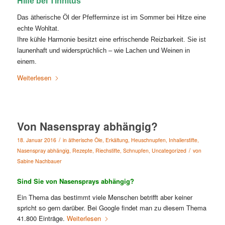
Hilfe bei Tinnitus
Das ätherische Öl der Pfefferminze ist im Sommer bei Hitze eine
echte Wohltat.
Ihre kühle Harmonie besitzt eine erfrischende Reizbarkeit. Sie ist
launenhaft und widersprüchlich – wie Lachen und Weinen in
einem.
Weiterlesen
Von Nasenspray abhängig?
/
18. Januar 2016
in
ätherische Öle
,
Erkältung
,
Heuschnupfen
,
Inhalierstifte
,
/
Nasenspray abhängig
,
Rezepte
,
Riechstifte
,
Schnupfen
,
Uncategorized
von
Sabine Nachbauer
Sind Sie von Nasensprays abhängig?
Ein Thema das bestimmt viele Menschen betrifft aber keiner
spricht so gern darüber. Bei Google findet man zu diesem Thema
41.800 Einträge.
Weiterlesen