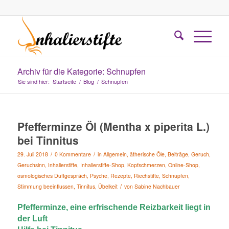
Archiv für die Kategorie: Schnupfen
Sie sind hier:
Startseite
/
Blog
/
Schnupfen
Pfefferminze Öl (Mentha x piperita L.)
bei Tinnitus
/
/
29. Juli 2018
0 Kommentare
in
Allgemein
,
ätherische Öle
,
Beiträge
,
Geruch
,
Geruchsinn
,
Inhalierstifte
,
Inhalierstifte-Shop
,
Kopfschmerzen
,
Online-Shop
,
osmologisches Duftgespräch
,
Psyche
,
Rezepte
,
Riechstifte
,
Schnupfen
,
/
Stimmung beeinflussen
,
Tinnitus
,
Übelkeit
von
Sabine Nachbauer
Pfefferminze, eine erfrischende Reizbarkeit liegt in
der Luft