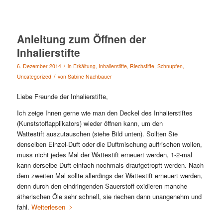
Anleitung zum Öffnen der
Inhalierstifte
/
6. Dezember 2014
in
Erkältung
,
Inhalierstifte
,
Riechstifte
,
Schnupfen
,
/
Uncategorized
von
Sabine Nachbauer
Liebe Freunde der Inhalierstifte,
Ich zeige Ihnen gerne wie man den Deckel des Inhalierstiftes
(Kunststoffapplikators) wieder öffnen kann, um den
Wattestift auszutauschen (siehe Bild unten). Sollten Sie
denselben Einzel-Duft oder die Duftmischung auffrischen wollen,
muss nicht jedes Mal der Wattestift erneuert werden, 1-2-mal
kann derselbe Duft einfach nochmals draufgetropft werden. Nach
dem zweiten Mal sollte allerdings der Wattestift erneuert werden,
denn durch den eindringenden Sauerstoff oxidieren manche
ätherischen Öle sehr schnell, sie riechen dann unangenehm und
fahl.
Weiterlesen