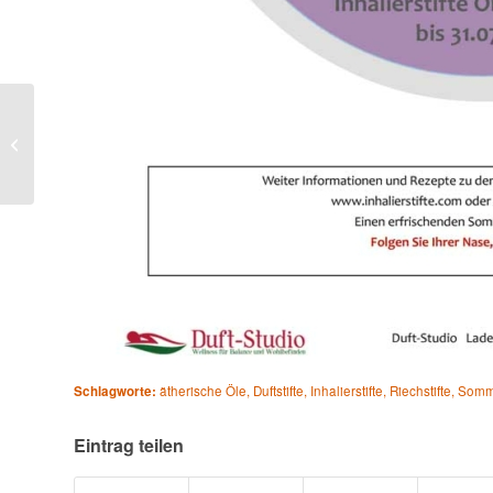
Hyazinthen Absolue
(Hyacinthus orientalis)
Schlagworte:
ätherische Öle
,
Duftstifte
,
Inhalierstifte
,
Riechstifte
,
Somm
Eintrag teilen