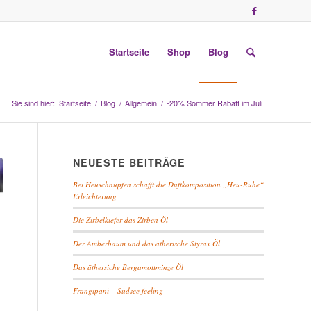
Startseite
Shop
Blog
Sie sind hier:
Startseite
/
Blog
/
Allgemein
/
-20% Sommer Rabatt im Juli
NEUESTE BEITRÄGE
Bei Heuschnupfen schafft die Duftkomposition „Heu-Ruhe“
Erleichterung
Die Zirbelkiefer das Zirben Öl
Der Amberbaum und das ätherische Styrax Öl
Das äthersiche Bergamottminze Öl
Frangipani – Südsee feeling