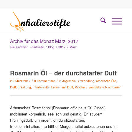
Archiv für das Monat: März, 2017
Sie sind hier:
Startseite
/
Blog
/
2017
/
März
Rosmarin Öl – der durchstarter Duft
/
/
20. März 2017
0 Kommentare
in
Allgemein
,
Anwendung
,
ätherische Öle
,
/
Duft
,
Erkältung
,
Inhalierstifte
,
Lernen mit Duft
,
Psyche
von
Sabine Nachbauer
Ätherisches Rosmarinöl (Rosmarin officinalis Ct. Cineol)
mobilisiert körperlich, seelisch und geistig. Er ist „der“
Frühlingsduft, um ordentlich durchzustarten.
In einem Inhalierstifte hilft er Morgenmuffel aufzustehen und in