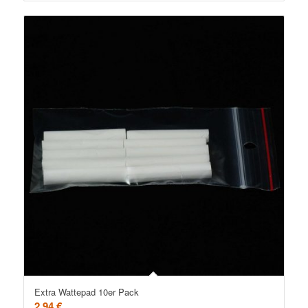
Extra Wattepad 10er Pack
2,94
€