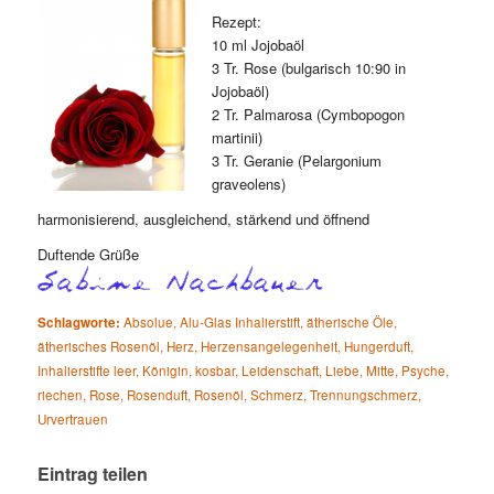
Rezept:
10 ml Jojobaöl
3 Tr. Rose (bulgarisch 10:90 in
Jojobaöl)
2 Tr. Palmarosa (Cymbopogon
martinii)
3 Tr. Geranie (Pelargonium
graveolens)
harmonisierend, ausgleichend, stärkend und öffnend
Duftende Grüße
Schlagworte:
Absolue
,
Alu-Glas Inhalierstift
,
ätherische Öle
,
ätherisches Rosenöl
,
Herz
,
Herzensangelegenheit
,
Hungerduft
,
Inhalierstifte leer
,
Königin
,
kosbar
,
Leidenschaft
,
Liebe
,
Mitte
,
Psyche
,
riechen
,
Rose
,
Rosenduft
,
Rosenöl
,
Schmerz
,
Trennungschmerz
,
Urvertrauen
Eintrag teilen