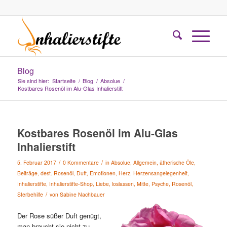
Blog
Sie sind hier:
Startseite
/
Blog
/
Absolue
/
Kostbares Rosenöl im Alu-Glas Inhalierstift
Kostbares Rosenöl im Alu-Glas
Inhalierstift
/
/
5. Februar 2017
0 Kommentare
in
Absolue
,
Allgemein
,
ätherische Öle
,
Beiträge
,
dest. Rosenöl
,
Duft
,
Emotionen
,
Herz
,
Herzensangelegenheit
,
Inhalierstifte
,
Inhalierstifte-Shop
,
Liebe
,
loslassen
,
Mitte
,
Psyche
,
Rosenöl
,
/
Sterbehilfe
von
Sabine Nachbauer
Der Rose süßer Duft genügt,
man braucht sie nicht zu