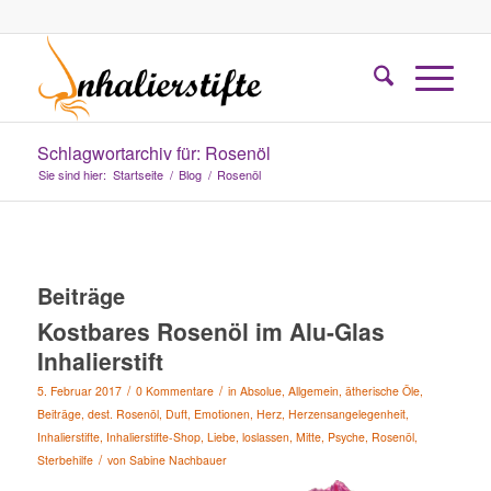
Schlagwortarchiv für: Rosenöl
Sie sind hier:
Startseite
/
Blog
/
Rosenöl
Beiträge
Kostbares Rosenöl im Alu-Glas
Inhalierstift
/
/
5. Februar 2017
0 Kommentare
in
Absolue
,
Allgemein
,
ätherische Öle
,
Beiträge
,
dest. Rosenöl
,
Duft
,
Emotionen
,
Herz
,
Herzensangelegenheit
,
Inhalierstifte
,
Inhalierstifte-Shop
,
Liebe
,
loslassen
,
Mitte
,
Psyche
,
Rosenöl
,
/
Sterbehilfe
von
Sabine Nachbauer