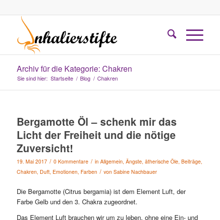
Archiv für die Kategorie: Chakren
Sie sind hier:
Startseite
/
Blog
/
Chakren
Bergamotte Öl – schenk mir das
Licht der Freiheit und die nötige
Zuversicht!
/
/
19. Mai 2017
0 Kommentare
in
Allgemein
,
Ängste
,
ätherische Öle
,
Beiträge
,
/
Chakren
,
Duft
,
Emotionen
,
Farben
von
Sabine Nachbauer
Die Bergamotte (Citrus bergamia) ist dem Element Luft, der
Farbe Gelb und den 3. Chakra zugeordnet.
Das Element Luft brauchen wir um zu leben, ohne eine Ein- und