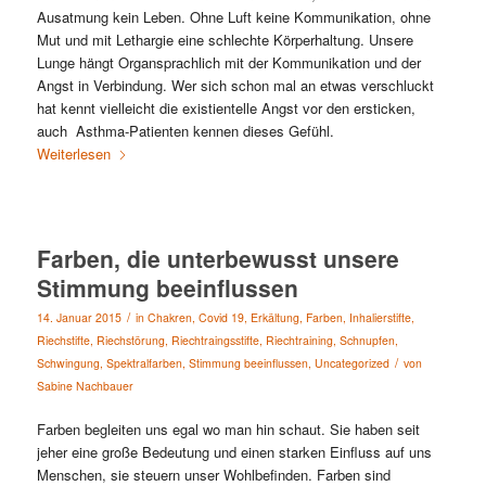
Ausatmung kein Leben. Ohne Luft keine Kommunikation, ohne
Mut und mit Lethargie eine schlechte Körperhaltung. Unsere
Lunge hängt Organsprachlich mit der Kommunikation und der
Angst in Verbindung. Wer sich schon mal an etwas verschluckt
hat kennt vielleicht die existientelle Angst vor den ersticken,
auch Asthma-Patienten kennen dieses Gefühl.
Weiterlesen
Farben, die unterbewusst unsere
Stimmung beeinflussen
/
14. Januar 2015
in
Chakren
,
Covid 19
,
Erkältung
,
Farben
,
Inhalierstifte
,
Riechstifte
,
Riechstörung
,
Riechtraingsstifte
,
Riechtraining
,
Schnupfen
,
/
Schwingung
,
Spektralfarben
,
Stimmung beeinflussen
,
Uncategorized
von
Sabine Nachbauer
Farben begleiten uns egal wo man hin schaut. Sie haben seit
jeher eine große Bedeutung und einen starken Einfluss auf uns
Menschen, sie steuern unser Wohlbefinden. Farben sind