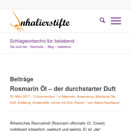
Schlagwortarchiv für: belebend
Sie sind hier:
Startseite
/
Blog
/
belebend
Beiträge
Rosmarin Öl – der durchstarter Duft
/
/
20. März 2017
0 Kommentare
in
Allgemein
,
Anwendung
,
ätherische Öle
,
/
Duft
,
Erkältung
,
Inhalierstifte
,
Lernen mit Duft
,
Psyche
von
Sabine Nachbauer
Ätherisches Rosmarinöl (Rosmarin officinalis Ct. Cineol)
mobilisiert körperlich, seelisch und geistig. Er ist „der“