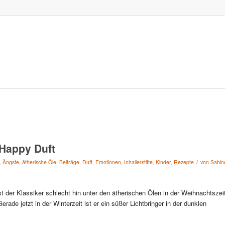
 Happy Duft
/
,
Ängste
,
ätherische Öle
,
Beiträge
,
Duft
,
Emotionen
,
Inhalierstifte
,
Kinder
,
Rezepte
von
Sabin
t der Klassiker schlecht hin unter den ätherischen Ölen in der Weihnachtszei
rade jetzt in der Winterzeit ist er ein süßer Lichtbringer in der dunklen