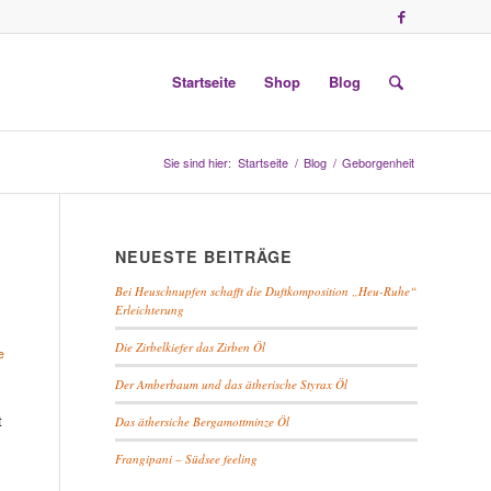
Startseite
Shop
Blog
Sie sind hier:
Startseite
/
Blog
/
Geborgenheit
NEUESTE BEITRÄGE
Bei Heuschnupfen schafft die Duftkomposition „Heu-Ruhe“
Erleichterung
Die Zirbelkiefer das Zirben Öl
e
Der Amberbaum und das ätherische Styrax Öl
t
Das äthersiche Bergamottminze Öl
Frangipani – Südsee feeling