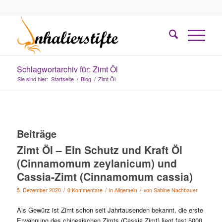
Schlagwortarchiv für: Zimt Öl
Sie sind hier:
Startseite
/
Blog
/
Zimt Öl
Beiträge
Zimt Öl – Ein Schutz und Kraft Öl
(Cinnamomum zeylanicum) und
Cassia-Zimt (Cinnamomum cassia)
/
/
/
5. Dezember 2020
0 Kommentare
in
Allgemein
von
Sabine Nachbauer
Als Gewürz ist Zimt schon seit Jahrtausenden bekannt, die erste
Erwähnung des chinesischen Zimts (Cassia Zimt) liegt fast 5000