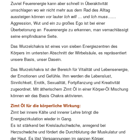
Zuviel Feuerenergie kann aber schnell in Überaktivität
umschlagen wo wir nicht mehr aus dem Rad des Alltag
aussteigen können vor lauter
Ich will
… und
Ich muss
……
Aggression, Wut und ein zu großes Ego ist bei einer
Überbetonung an Feuerenergie zu erkennen, man vernachlässigt
seine empfindsame Seite.
Das Wurzelchakra ist eines von sieben Energiezentren des
Körpers im untersten Abschnitt der Wirbelsäule, es repräsentiert
unsere Basis, unser Dasein.
Das Wurzelchakra ist der Bereich für Vitalität und Lebensenergie,
der Emotionen und Gefühle. Ihm werden die Lebenslust,
Sinnlichkeit, Erotik, Sexualität, Fortpflanzung und Kreativität
zugeordnet. Mit ätherischem Zimt Öl in einer Körper-Öl Mischung
können wir das Basis Chakra aktivieren.
Zimt Öl für die körperliche Wirkung:
Zimt bei innere Kälte und innerer Lehre bringt die
Energiezirkulation wieder in Gang.
Es ist stärkend bei Kreislaufschwäche, anregend bei
Herzschwäche und fördert die Durchblutung der Muskulatur und
der Haut. Es löst Verspannungen im ganzen Körper.