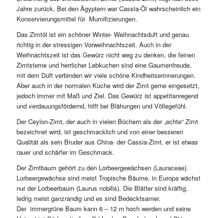
Jahre zurück. Bei den Ägyptern war Cassia-Öl wahrscheinlich ein
Konservierungsmittel für Mumifizierungen.
Das Zimtöl ist ein schöner Winter- Weihnachtsduft und genau
richtig in der stressigen Vorweihnachtszeit. Auch in der
Weihnachtszeit ist das Gewürz nicht weg zu denken, die feinen
Zimtsterne und herrlicher Lebkuchen sind eine Gaumenfreude,
mit dem Duft verbinden wir viele schöne Kindheitserinnerungen.
Aber auch in der normalen Küche wird der Zimt gerne eingesetzt,
jedoch immer mit Maß und Ziel. Das Gewürz ist appetitanregend
und verdauungsfördernd, hilft bei Blähungen und Völlegefühl.
Der Ceylon-Zimt, der auch in vielen Büchern als der „echte“ Zimt
bezeichnet wird, ist geschmacklich und von einer besseren
Qualität als sein Bruder aus China- der Cassia-Zimt, er ist etwas
rauer und schärfer im Geschmack.
Der Zimtbaum gehört zu den Lorbeergewächsen (Lauraceae).
Lorbeergewächse sind meist Tropische Bäume, in Europa wächst
nur der Lorbeerbaum (Laurus nobilis). Die Blätter sind kräftig,
ledrig meist ganzrandig und es sind Bedecktsamer.
Der immergrüne Baum kann 6 – 12 m hoch werden und seine