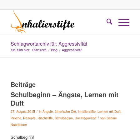
Schlagwortarchiv für: Aggressivität
Sie sind hier:
Startseite
/
Blog
/
Aggressivität
Beiträge
Schulbeginn – Ängste, Lernen mit
Duft
/
27. August 2015
in
Ängste
,
ätherische Öle
,
Inhalierstifte
,
Lernen mit Duft
,
/
Psyche
,
Rezepte
,
Riechstifte
,
Schulbeginn
,
Uncategorized
von
Sabine
Nachbauer
Schulbeginn!