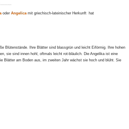
rzel………
a
oder
Angelica
mit griechisch-lateinischer Herkunft hat
oße Blütenstände. Ihre Blätter sind blassgrün und leicht Eiförmig. Ihre hohen
n, sie sind innen hohl, oftmals leicht rot-bläulich. Die Angelika ist eine
 sie Blätter am Boden aus, im zweiten Jahr wächst sie hoch und blüht. Sie