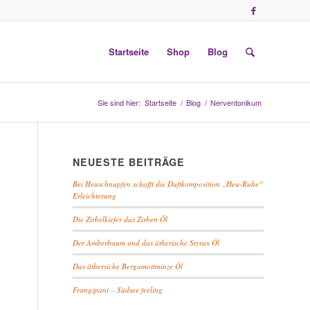
Startseite
Shop
Blog
Sie sind hier:
Startseite
/
Blog
/
Nerventonikum
NEUESTE BEITRÄGE
Bei Heuschnupfen schafft die Duftkomposition „Heu-Ruhe“
Erleichterung
Die Zirbelkiefer das Zirben Öl
Der Amberbaum und das ätherische Styrax Öl
Das äthersiche Bergamottminze Öl
Frangipani – Südsee feeling