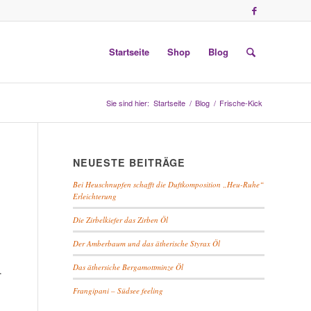
Startseite
Shop
Blog
Sie sind hier:
Startseite
/
Blog
/
Frische-Kick
NEUESTE BEITRÄGE
Bei Heuschnupfen schafft die Duftkomposition „Heu-Ruhe“
Erleichterung
Die Zirbelkiefer das Zirben Öl
Der Amberbaum und das ätherische Styrax Öl
Das äthersiche Bergamottminze Öl
.
Frangipani – Südsee feeling