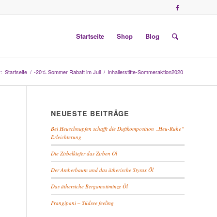
Startseite
Shop
Blog
:
Startseite
/
-20% Sommer Rabatt im Juli
/
Inhalierstifte-Sommeraktion2020
NEUESTE BEITRÄGE
Bei Heuschnupfen schafft die Duftkomposition „Heu-Ruhe“
Erleichterung
Die Zirbelkiefer das Zirben Öl
Der Amberbaum und das ätherische Styrax Öl
Das äthersiche Bergamottminze Öl
Frangipani – Südsee feeling