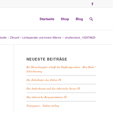
Startseite
Shop
Blog
tseite
/
Zitrusöl – Lichtspender und innere Wärme
/
shutterstock_102979625
NEUESTE BEITRÄGE
Bei Heuschnupfen schafft die Duftkomposition „Heu-Ruhe“
Erleichterung
Die Zirbelkiefer das Zirben Öl
Der Amberbaum und das ätherische Styrax Öl
Das äthersiche Bergamottminze Öl
Frangipani – Südsee feeling