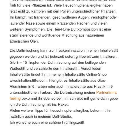
früh für viele Pflanzen ist. Viele Heuschnupfenallergiker haben
jetzt echt zu kämpfen mit den Pollen unterschiedlicher Pflanzen.
Ihr kämpft mit tränenden, geschwollenen Augen, verstopfter oder
laufender Nase sowie einem kratzenden Rachen und vielen
weiteren Symptomen, Die Heu-Ruhe Duftkomposition ist eine
stabilisierende und wohltuende Mischung aus naturreinen
ätherischen Ölen.
Die Duftmischung kann zur Trockeninhalation in einen Inhalierstift
gegeben werden und ist jederzeit sofort griffbereit zum Inhalieren.
Gib 8 – 15 Tropfen der Duftmischung auf den beiliegenden
Wattestift und verschieße den Inhalierstift. Verschieden
Inhalierstifte findet ihr in meinem Inhalierstifte Online-Shop
www.inhalierstifte.com. Hier gibt es Inhalierstifte aus Glas-
Aluminium in 6 Farben oder auch Inhalierstifte aus Plastik in 9
unterschiedlichen Farben. Die Duftmischung meiner
Partnerfirma
feeling
bekommt ihr ebenso bei mir, schreibt mit gerne dann gebe
ich die Duftmischung mit ins Paket.
Vielen weitere Tipps für Heuschnupfenallergiker, bekommt ihr
natürlich auch in meinem Duft-Studio.
Ich wünsche euch eine schöne Frühlingszeit!