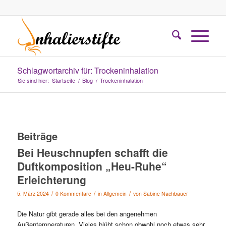
Schlagwortarchiv für: Trockeninhalation
Sie sind hier:
Startseite
/
Blog
/
Trockeninhalation
Beiträge
Bei Heuschnupfen schafft die
Duftkomposition „Heu-Ruhe“
Erleichterung
/
/
/
5. März 2024
0 Kommentare
in
Allgemein
von
Sabine Nachbauer
Die Natur gibt gerade alles bei den angenehmen
Außentemperaturen. Vieles blüht schon obwohl noch etwas sehr