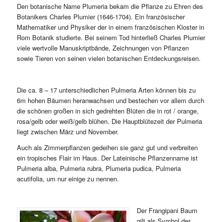
Den botanische Name Plumeria bekam die Pflanze zu Ehren des
Botanikers Charles Plumier (1646-1704). Ein französischer
Mathematiker und Physiker der in einem französischen Kloster in
Rom Botanik studierte. Bei seinem Tod hinterließ Charles Plumier
viele wertvolle Manuskriptbände, Zeichnungen von Pflanzen
sowie Tieren von seinen vielen botanischen Entdeckungsreisen.
Die ca. 8 – 17 unterschiedlichen Pulmeria Arten können bis zu
6m hohen Bäumen heranwachsen und bestechen vor allem durch
die schönen großen in sich gedrehten Blüten die in rot / orange,
rosa/gelb oder weiß/gelb blühen. Die Hauptblütezeit der Pulmeria
liegt zwischen März und November.
Auch als Zimmerpflanzen gedeihen sie ganz gut und verbreiten
ein tropisches Flair im Haus. Der Lateinische Pflanzenname ist
Pulmeria alba, Pulmeria rubra, Plumeria pudica, Pulmeria
acutifolia, um nur einige zu nennen.
Der Frangipani Baum
gilt als Symbol der