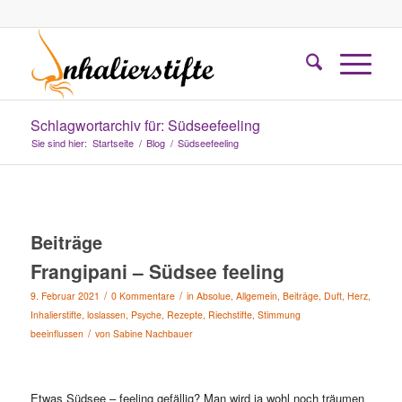
Schlagwortarchiv für: Südseefeeling
Sie sind hier:
Startseite
/
Blog
/
Südseefeeling
Beiträge
Frangipani – Südsee feeling
/
/
9. Februar 2021
0 Kommentare
in
Absolue
,
Allgemein
,
Beiträge
,
Duft
,
Herz
,
Inhalierstifte
,
loslassen
,
Psyche
,
Rezepte
,
Riechstifte
,
Stimmung
/
beeinflussen
von
Sabine Nachbauer
Etwas Südsee – feeling gefällig? Man wird ja wohl noch träumen