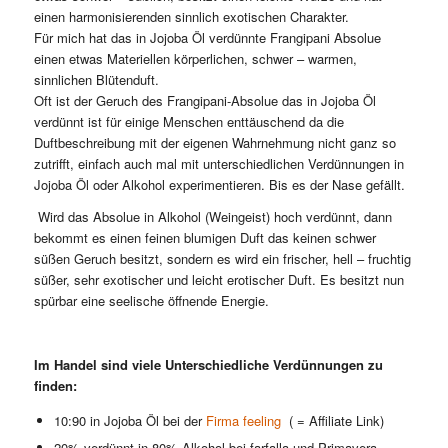
einen harmonisierenden sinnlich exotischen Charakter.
Für mich hat das in Jojoba Öl verdünnte Frangipani Absolue
einen etwas Materiellen körperlichen, schwer – warmen,
sinnlichen Blütenduft.
Oft ist der Geruch des Frangipani-Absolue das in Jojoba Öl
verdünnt ist für einige Menschen enttäuschend da die
Duftbeschreibung mit der eigenen Wahrnehmung nicht ganz so
zutrifft, einfach auch mal mit unterschiedlichen Verdünnungen in
Jojoba Öl oder Alkohol experimentieren. Bis es der Nase gefällt.
Wird das Absolue in Alkohol (Weingeist) hoch verdünnt, dann
bekommt es einen feinen blumigen Duft das keinen schwer
süßen Geruch besitzt, sondern es wird ein frischer, hell – fruchtig
süßer, sehr exotischer und leicht erotischer Duft. Es besitzt nun
spürbar eine seelische öffnende Energie.
Im Handel sind viele Unterschiedliche Verdünnungen zu
finden:
10:90 in Jojoba Öl bei der
Firma feeling
( = Affiliate Link)
20% verdünnt in 80% Alkohol bei farfalla und Primavera