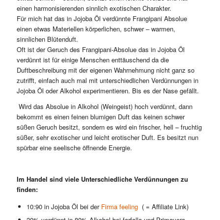
einen harmonisierenden sinnlich exotischen Charakter.
Für mich hat das in Jojoba Öl verdünnte Frangipani Absolue
einen etwas Materiellen körperlichen, schwer – warmen,
sinnlichen Blütenduft.
Oft ist der Geruch des Frangipani-Absolue das in Jojoba Öl
verdünnt ist für einige Menschen enttäuschend da die
Duftbeschreibung mit der eigenen Wahrnehmung nicht ganz so
zutrifft, einfach auch mal mit unterschiedlichen Verdünnungen in
Jojoba Öl oder Alkohol experimentieren. Bis es der Nase gefällt.
Wird das Absolue in Alkohol (Weingeist) hoch verdünnt, dann
bekommt es einen feinen blumigen Duft das keinen schwer
süßen Geruch besitzt, sondern es wird ein frischer, hell – fruchtig
süßer, sehr exotischer und leicht erotischer Duft. Es besitzt nun
spürbar eine seelische öffnende Energie.
Im Handel sind viele Unterschiedliche Verdünnungen zu
finden:
10:90 in Jojoba Öl bei der
Firma feeling
( = Affiliate Link)
20% verdünnt in 80% Alkohol bei farfalla und Primavera