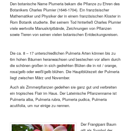
Den botanische Name Plumeria bekam die Pflanze zu Ehren des
Botanikers Charles Plumier (1646-1704). Ein französischer
Mathematiker und Physiker der in einem französischen Kloster in
Rom Botanik studierte. Bei seinem Tod hinterließ Charles Plumier
viele wertvolle Manuskriptbände, Zeichnungen von Pflanzen
sowie Tieren von seinen vielen botanischen Entdeckungsreisen.
Die ca. 8 – 17 unterschiedlichen Pulmeria Arten können bis zu
6m hohen Bäumen heranwachsen und bestechen vor allem durch
die schönen großen in sich gedrehten Blüten die in rot / orange,
rosa/gelb oder weiß/gelb blühen. Die Hauptblütezeit der Pulmeria
liegt zwischen März und November.
Auch als Zimmerpflanzen gedeihen sie ganz gut und verbreiten
ein tropisches Flair im Haus. Der Lateinische Pflanzenname ist
Pulmeria alba, Pulmeria rubra, Plumeria pudica, Pulmeria
acutifolia, um nur einige zu nennen.
Der Frangipani Baum
gilt als Symbol der