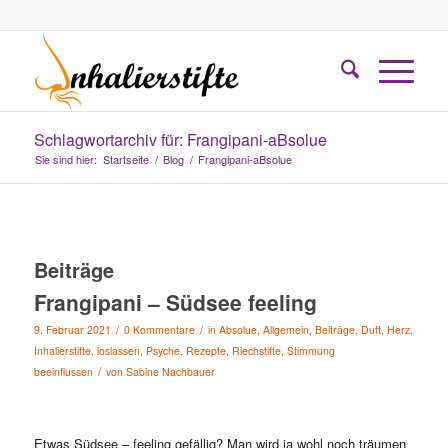
Schlagwortarchiv für: Frangipani-aBsolue
Sie sind hier:
Startseite
/
Blog
/
Frangipani-aBsolue
Beiträge
Frangipani – Südsee feeling
/
/
9. Februar 2021
0 Kommentare
in
Absolue
,
Allgemein
,
Beiträge
,
Duft
,
Herz
,
Inhalierstifte
,
loslassen
,
Psyche
,
Rezepte
,
Riechstifte
,
Stimmung
/
beeinflussen
von
Sabine Nachbauer
Etwas Südsee – feeling gefällig? Man wird ja wohl noch träumen