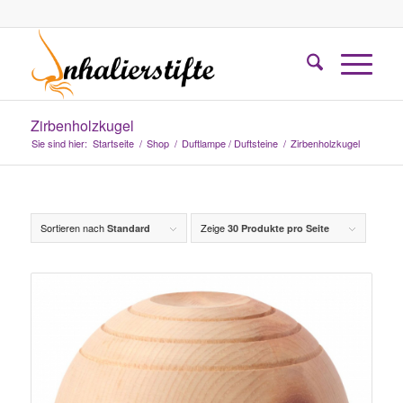
Zirbenholzkugel
Sie sind hier:
Startseite
/
Shop
/
Duftlampe / Duftsteine
/
Zirbenholzkugel
Sortieren nach
Zeige
Standard
30 Produkte pro Seite