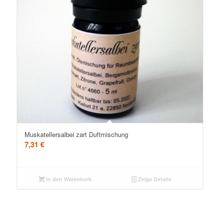
Muskatellersalbei zart Duftmischung
7,31
€
In den Warenkorb
Zeige Details