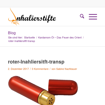
Blog
Sie sind hier:
Startseite
/
Kardamom Öl – Das Feuer des Orient
/
roter-Inahliersitft-transp
roter-Inahliersitft-transp
/
/
2. Dezember 2017
0 Kommentare
von
Sabine Nachbauer