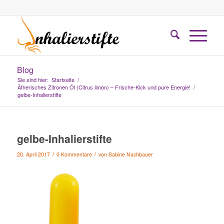
Blog
Sie sind hier:
Startseite
/
Ätherisches Zitronen Öl (Citrus limon) – Frische-Kick und pure Energie!
/
gelbe-Inhalierstifte
gelbe-Inhalierstifte
/
/
20. April 2017
0 Kommentare
von
Sabine Nachbauer