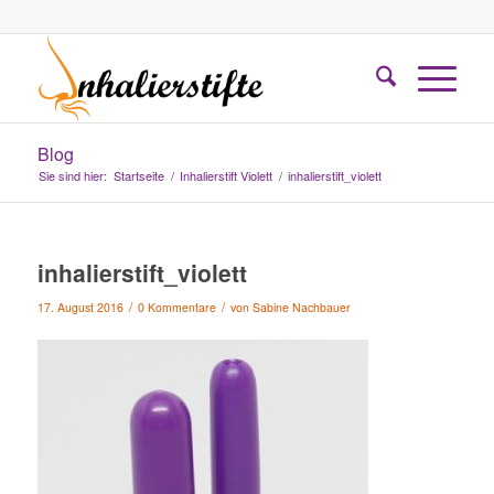
Blog
Sie sind hier:
Startseite
/
Inhalierstift Violett
/
inhalierstift_violett
inhalierstift_violett
/
/
17. August 2016
0 Kommentare
von
Sabine Nachbauer